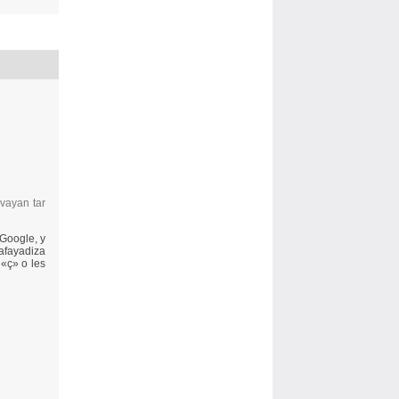
vayan tar
 Google, y
 afayadiza
 «ç» o les