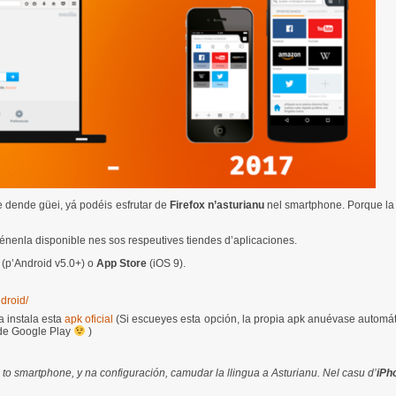
e dende güei, yá podéis esfrutar de
Firefox n’asturianu
nel smartphone. Porque la 
tiénenla disponible nes sos respeutives tiendes d’aplicaciones.
(p’Android v5.0+) o
App Store
(iOS 9).
ndroid/
a instala esta
apk oficial
(Si escueyes esta opción, la propia apk anuévase automá
nde Google Play
)
l to smartphone, y na configuración, camudar la llingua a Asturianu.
Nel casu d’
iPh