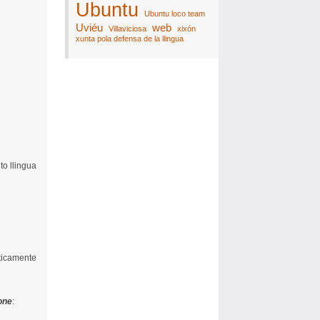
Ubuntu
Ubuntu loco team
Uviéu
web
Villaviciosa
xixón
xunta pola defensa de la llingua
to llingua
ticamente
one
: