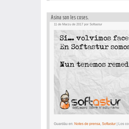
Asina son les coses.
11 de Marzu de 2017 por Softastur
Guardáu en:
Notes de prensa
,
Softastur
|
Los co