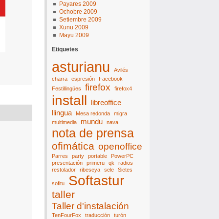
Payares 2009
Ochobre 2009
Setiembre 2009
Xunu 2009
Mayu 2009
Etiquetes
asturianu
Avilés
charra
espresión
Facebook
firefox
Festillingües
firefox4
install
libreoffice
llingua
Mesa redonda
migra
mundu
multimedia
nava
nota de prensa
ofimática
openoffice
Parres
party
portable
PowerPC
presentación
primeru
qk
radios
restolador
ribeseya
sele
Sietes
Softastur
sofitu
taller
Taller d'instalación
TenFourFox
traducción
turón