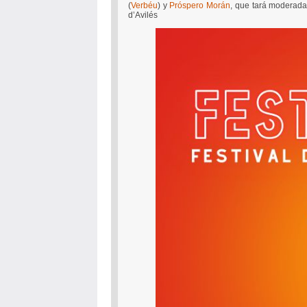
(
Verbéu
) y
Próspero Morán
, que tará moderad
d’Avilés