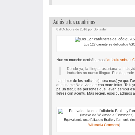
Adiós a los cuadrinos
8 d'Ochobre de 2016 por Softastur
Los 127 caráuteres del códigu ASC
Nun va muncho acabábamos
l’artículu sobro’l
Dende yá, la llingua asturiana ta inclu
traducíos na nuesa llingua. Eso depende
La primer de les noticies (habrá más) ye que l’a
que’l nome Noto vien de «no more tofu». Tofu y
pa un testu; les persones que lleven tiempu es
lletres con acentu. Más recién, esos cuadrinos apa
Equivalencia ente l’alfabetu Braille y l’armeniu (i
Wikimedia Commons
)