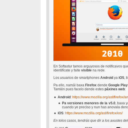
En Softastur tamos arguyosos de notificavos qu
identifícate y faite
visible
na rede.
Los usuarios de smartphones
Android
ya
iOS
, 
Pa ello, namái baxa
Firefox
dende
Google Play
Tamién pues facelo dende estes
páxines web
:
Android
:
https://www.mozilla.org/ast/firefox/a
Pa versiones menores de la v5.0
, baxa y
cuando ye preciso y nun has anovala de
iOS
:
https://www.mozilla.org/ast/firefox/ios/
En tolos casos, tendrás que dir a los axustes de