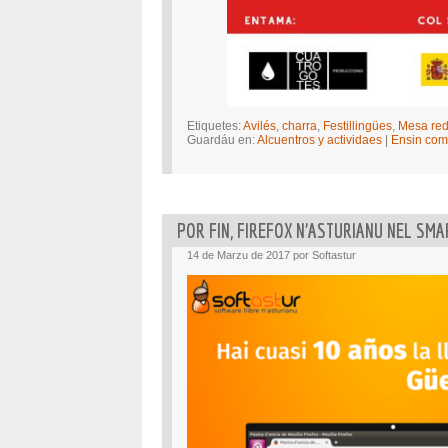
Etiquetes:
Avilés
,
charra
,
Festillingües
,
Mesa re
Guardáu en:
Alcuentros y actividaes
|
Ensin com
POR FIN, FIREFOX N’ASTURIANU NEL SM
14 de Marzu de 2017 por Softastur