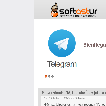
1
2
3
Mesa redonda: “IA, teunoloxíes y futuru 
17 d'Ochobre de 2025 por Softastur
Güei participaremos na mesa redonda “IA, teun