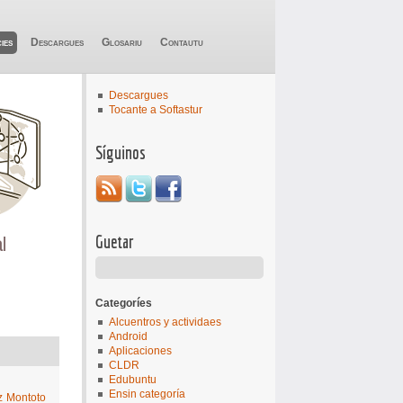
ies
Descargues
Glosariu
Contautu
Descargues
Tocante a Softastur
Síguinos
Guetar
Categoríes
Alcuentros y actividaes
Android
Aplicaciones
CLDR
Edubuntu
Ensin categoría
 Montoto