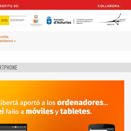
donda
.
entarios »
ARTPHONE