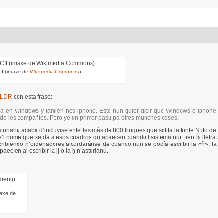
son
les
coses.
II (imaxe de
Wikimedia Commons
)
 CLDR
con esta frase:
yida en Windows y tamién nos iphone. Esto nun quier dicir que Windows o iphone 
 de les compañíes. Pero ye un primer pasu pa otres munches coses.
sturianu acaba d’incluyise ente les más de 800 llingües que sofita la fonte Noto de
e’l nome que se da a esos cuadros qu’apaecen cuando’l sistema nun tien la lletra
cribiendo n’ordenadores alcordaránse de cuando nun se podía escribir la «ñ», la
ecíen al escribir la ḷḷ o la ḥ n’asturianu.
maxe de