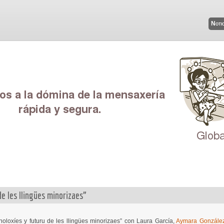
Notic
de les llingües minorizaes”
oloxíes y futuru de les llingües minorizaes” con Laura García,
Aymara González