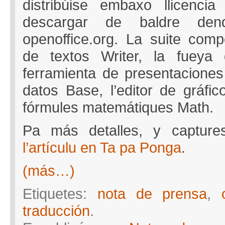
distribúise embaxo llicenc
descargar de baldre dende’
openoffice.org. La suite com
de textos Writer, la fueya 
ferramienta de presentaciones
datos Base, l’editor de gráfic
fórmules matemátiques Math.
Pa más detalles, y capture
l’artículu en Ta pa Ponga
.
(más…)
Etiquetes:
nota de prensa
,
traducción
.