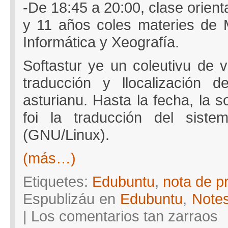
-De 18:45 a 20:00, clase orien
y 11 años coles materies de M
Informática y Xeografía.
Softastur ye un coleutivu de v
traducción y llocalización d
asturianu. Hasta la fecha, la so
foi la traducción del siste
(GNU/Linux).
(más…)
Etiquetes:
Edubuntu
,
nota de p
Espublizáu en
Edubuntu
,
Note
en
|
Los comentarios tan zarraos
Pre
d’E