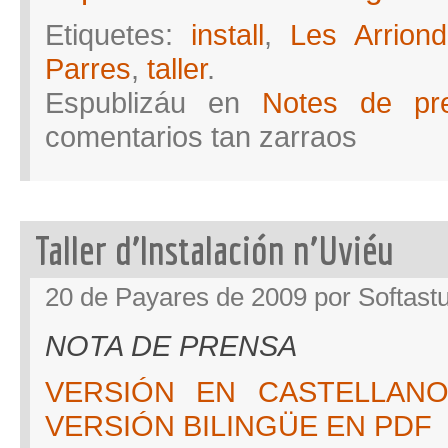
Etiquetes:
install
,
Les Arrion
Parres
,
taller
.
Espublizáu en
Notes de pr
en
comentarios tan zarraos
Taller
d’Ubuntu
en
Les
Arriondes
Taller d’Instalación n’Uviéu
20 de Payares de 2009 por Softast
NOTA DE PRENSA
VERSIÓN EN CASTELLAN
VERSIÓN BILINGÜE EN PDF