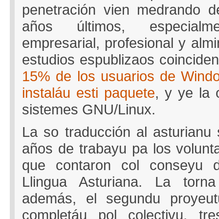
penetración vien medrando d
años últimos, especial
empresarial, profesional y almin
estudios espublizaos coinciden
15% de los usuarios de Wind
instaláu esti paquete
, y ye la
sistemes GNU/Linux.
La so traducción al asturian
años de trabayu pa los volunta
que contaron col conseyu d
Llingua Asturiana. La torn
además, el segundu proyeu
completáu pol colectivu, tre