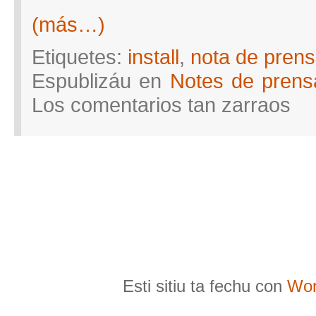
(más…)
Etiquetes:
install
,
nota de pren
Espublizáu en
Notes de prens
en
Los comentarios tan zarraos
Nota
de
prensa
Taller
gratuit
d’inst
de
Softwa
Llibre
n’astu
Esti sitiu ta fechu con
Wor