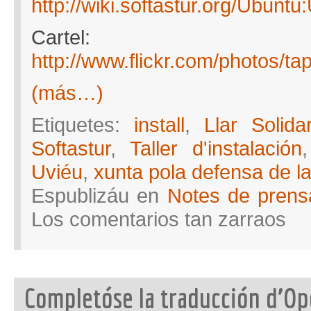
http://wiki.softastur.org/Ub
Cartel:
http://www.flickr.com/photos/
(más…)
Etiquetes:
install
,
Llar Solidar
Softastur
,
Taller d'instalación
Uviéu
,
xunta pola defensa de la
Espublizáu en
Notes de prens
en
Los comentarios tan zarraos
Taller
d’Inst
n’Uvié
Completóse la traducción d’Op