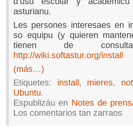
d’usu escolar y académicu
asturianu.
Les persones interesaes en in
so equipu (y quieren mantene
tienen de consul
http://wiki.softastur.org/install
(más…)
Etiquetes:
install
,
mieres
,
no
Ubuntu
.
Espublizáu en
Notes de prens
en
Los comentarios tan zarraos
Install
party
en
Turón