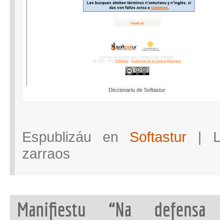
Diccionariu de Softastur
Espublizáu en
Softastur
|
en
zarraos
El
diccionariu
de
Softastur
pasa
a
beta
Manifiestu “Na defens
pública