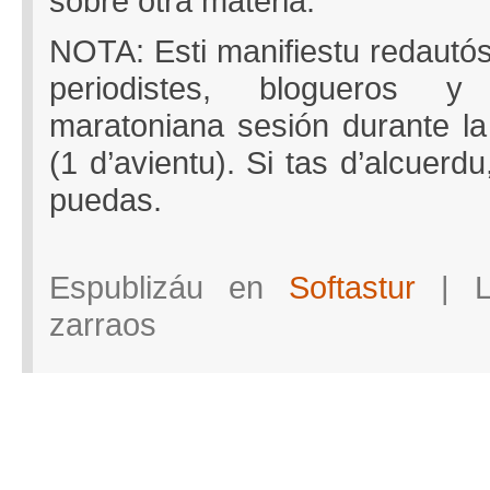
sobre otra materia.
NOTA: Esti manifiestu redautó
periodistes, blogueros y
maratoniana sesión durante la
(1 d’avientu). Si tas d’alcuerdu
puedas.
Espublizáu en
Softastur
|
en
zarraos
Manifiestu
“Na
defensa
de
los
drechos
fundamentales
n’internet”