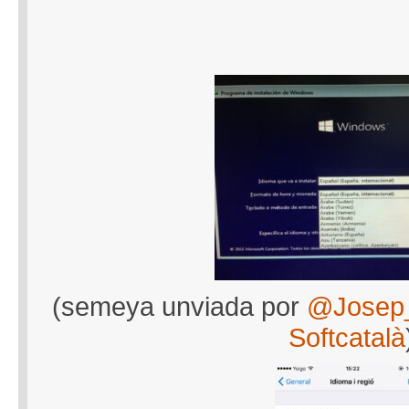
(semeya unviada por
@Josep_
Softcatalà