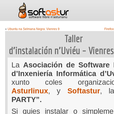
«
Ubuntu na Selmana Negra: Vienres 9
Firefo
Taller
d’instalación n’Uviéu – Vienre
La
Asociación de Software 
d’Inxeniería Informática d’U
xunto coles organiza
Asturlinux
, y
Softastur
, 
PARTY”.
Si quies instalar o simplem