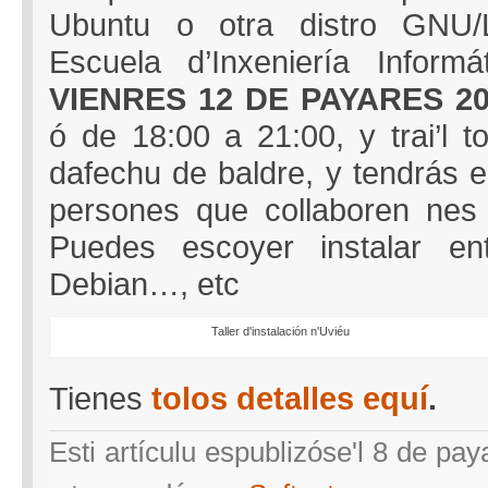
Ubuntu o otra distro GNU/L
Escuela d’Inxeniería Inform
VIENRES 12 DE PAYARES 20
ó de 18:00 a 21:00, y trai’l t
dafechu de baldre, y tendrás el
persones que collaboren nes 
Puedes escoyer instalar en
Debian…, etc
Taller d'instalación n'Uviéu
Tienes
tolos detalles equí
.
Esti artículu espublizóse'l 8 de pa