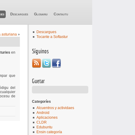
ies
Descargues
Glosariu
Contautu
Descargues
a asturiana
»
Tocante a Softastur
Síguinos
turies
en
empar que
Guetar
ódigu del
cualquier
rocesu de
Categoríes
Alcuentros y actividaes
Android
Aplicaciones
CLDR
Edubuntu
Ensin categoría