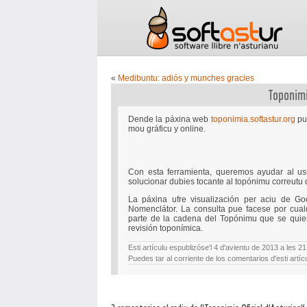
«
Medibuntu: adiós y munches gracies
Toponimi
Dende la páxina web
toponimia.softastur.org
pue
mou gráficu y online.
Con esta ferramienta, queremos ayudar al usua
solucionar dubies tocante al topónimu correutu d
La páxina ufre visualización per aciu de G
Nomenclátor. La consulta pue facese por cual
parte de la cadena del Topónimu que se quier 
revisión toponímica.
Esti artículu espublizóse'l 4 d'avientu de 2013 a les 
Puedes tar al corriente de los comentarios d'esti artíc