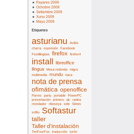
Payares 2009
Ochobre 2009
Setiembre 2009
Xunu 2009
Mayu 2009
Etiquetes
asturianu
Avilés
charra
espresión
Facebook
firefox
Festillingües
firefox4
install
libreoffice
llingua
Mesa redonda
migra
mundu
multimedia
nava
nota de prensa
ofimática
openoffice
Parres
party
portable
PowerPC
presentación
primeru
qk
radios
restolador
ribeseya
sele
Sietes
Softastur
sofitu
taller
Taller d'instalación
TenFourFox
traducción
turón