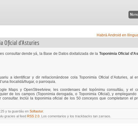
Notic
Habrá Android en llingu
a Oficial d’Asturies
s consultar dende yá, la Base de Datos dixitalizada de la
Toponimia Oficial d’As
riu a identificar y dir rellacionándose cola Toponimia Oficial d’Asturies, al 
’una llocalidá/llugar, o parroquia.
oogle Maps y OpenStreetview, les coordenaes del topónimu consultáu, y el c
quier de los campos (Toponimia derogada, o Toponimia Oficial), y emplegando 
consultar. Inclúi la toponimia oficial de los 50 conceyos que completaron el p
21:25 y ta guardáu en
Softastur
.
ulu gracies al feed
RSS 2.0
. Los comentarios y los trackbacks tan zarraos.