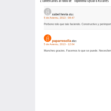
2 comentarios al rodiu de “Toponimia Oficial d’Asturies”
xabel hevia
diz:
5 de Avientu, 2013 - 09:47
Perbono tolo que tais faciendo. Constructivo y perimpor
paparresolla
diz:
5 de Avientu, 2013 - 12:04
Munches gracies. Facemos lo que se puede. Necesíte