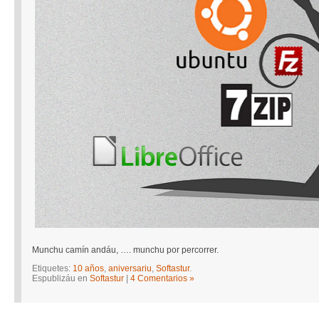
Munchu camín andáu, …. munchu por percorrer.
Etiquetes:
10 años
,
aniversariu
,
Softastur
.
Espublizáu en
Softastur
|
4 Comentarios »