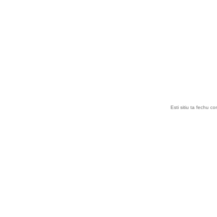
Esti sitiu ta fechu c